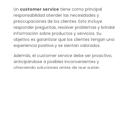
Un
customer service
tiene como principal
responsabilidad atender las necesidades y
preocupaciones de los clientes. Esto incluye
responder preguntas, resolver problemas y brindar
información sobre productos y servicios. Su
objetivo es garantizar que los clientes tengan una
experiencia positiva y se sientan valorados.
Además, el customer service debe ser proactivo,
anticipándose a posibles inconvenientes y
ofreciendo soluciones antes de que surjan
problemas. De esta manera, se logra no solo
satisfacer, sino también sorprender al cliente,
generando así un lazo más fuerte con la marca.
¿Qué significa customer
services en español?
El término
customer services
se traduce al
español como “servicio al cliente”. Este concepto