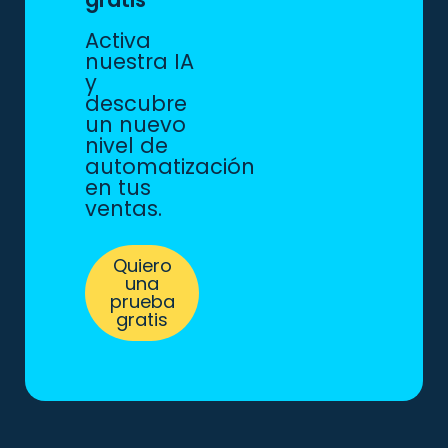
Activa
nuestra IA
y
descubre
un nuevo
nivel de
automatización
en tus
ventas.
Quiero
una
prueba
gratis