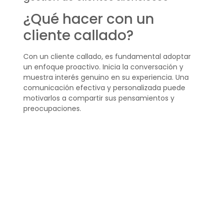
¿Qué hacer con un
cliente callado?
Con un cliente callado, es fundamental adoptar
un enfoque proactivo. Inicia la conversación y
muestra interés genuino en su experiencia. Una
comunicación efectiva y personalizada puede
motivarlos a compartir sus pensamientos y
preocupaciones.
Ofrece múltiples canales de comunicación y
asegúrate de que el cliente sepa que su voz es
escuchada y valorada.
¿Cómo fidelizar a un
cliente silencioso?
Para fidelizar a un cliente silencioso, céntrate en
construir una relación sólida y de confianza.