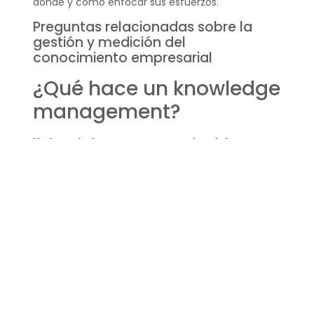
dónde y cómo enfocar sus esfuerzos.
Preguntas relacionadas sobre la
gestión y medición del
conocimiento empresarial
¿Qué hace un knowledge
management?
Un knowledge manager o gestor del
conocimiento es el profesional encargado de
diseñar e implementar estrategias y sistemas
para capturar, organizar y compartir el
conocimiento dentro de una organización.
Este rol involucra facilitar la comunicación entre
los miembros de la empresa, asegurar que la
información esté accesible y actualizada, y
promover una cultura de aprendizaje continuo y
colaboración. El objetivo último es que la
organización aproveche al máximo su capital
intelectual.