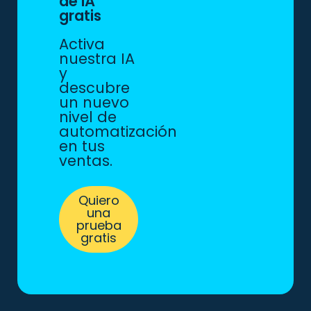
de IA
gratis
Activa
nuestra IA
y
descubre
un nuevo
nivel de
automatización
en tus
ventas.
Quiero
una
prueba
gratis