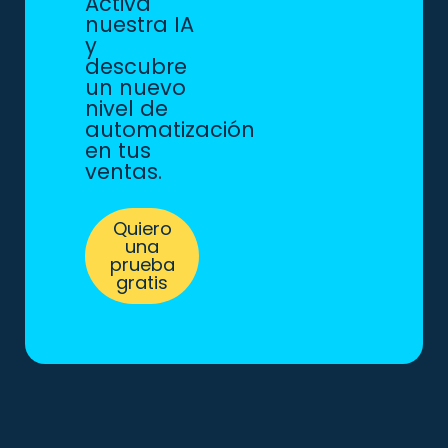
Activa
nuestra IA
y
descubre
un nuevo
nivel de
automatización
en tus
ventas.
Quiero
una
prueba
gratis