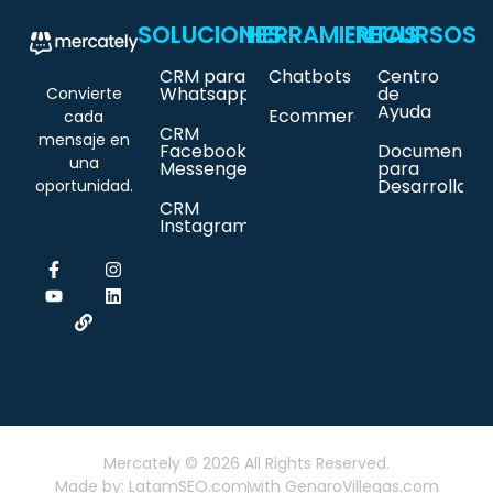
SOLUCIONES
HERRAMIENTAS
RECURSOS
CRM para
Chatbots
Centro
Whatsapp
de
Convierte
Ayuda
Ecommerce
cada
CRM
mensaje en
Facebook
Documentac
una
Messenger
para
Desarrollado
oportunidad.
CRM
Instagram
Mercately © 2026 All Rights Reserved.
Made by: LatamSEO.com
with GenaroVillegas.com