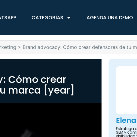
ATSAPP
CATEGORÍAS
AGENDA UNA DEMO
keting
>
Brand advocacy: Cómo crear defensores de tu m
y: Cómo crear
tu marca [year]
Elena
Estratega d
SEM y camp
visibilidad 