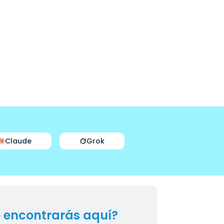
Claude
Grok
 encontrarás aquí?