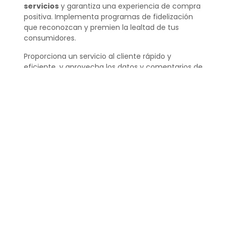
servicios
y garantiza una experiencia de compra
positiva. Implementa programas de fidelización
que reconozcan y premien la lealtad de tus
consumidores.
Proporciona un servicio al cliente rápido y
eficiente, y aprovecha los datos y comentarios de
los clientes para hacer mejoras continuas.
Recuerda que la retención de clientes comienza
desde el primer contacto, por lo que cada
interacción cuenta.
¿Cómo fidelizan las
empresas a sus clientes
ejemplos?
Las empresas pueden fidelizar a sus clientes a
través de diferentes estrategias, como los
programas de puntos, ofertas exclusivas y
experiencias de compra personalizadas. Por