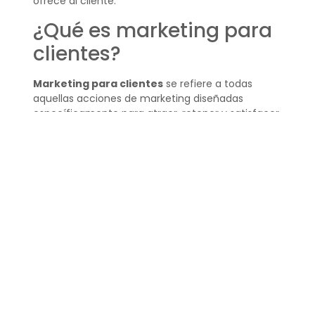
ofrece al cliente.
¿Qué es marketing para
clientes?
Marketing para clientes
se refiere a todas
aquellas acciones de marketing diseñadas
específicamente para atraer, retener y satisfacer
a los consumidores. Incluye desde la
personalización de productos hasta el soporte
postventa, siempre con el objetivo de mejorar la
relación con los clientes.
¿Qué es un Marketing
orientado al cliente?
Una orientación al cliente es una perspectiva de
negocio que prioriza las necesidades y
preferencias de los consumidores sobre otros
factores, como la producción o las ventas.