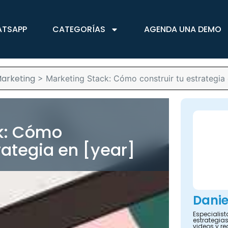
ATSAPP
CATEGORÍAS
AGENDA UNA DEMO
arketing
>
Marketing Stack: Cómo construir tu estrategia 
k: Cómo
trategia en [year]
Danie
Especialis
estrategias
videos y re