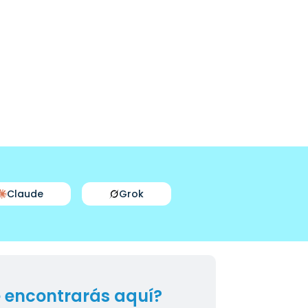
Claude
Grok
 encontrarás aquí?