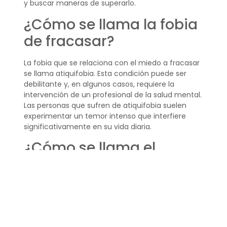
y buscar maneras de superarlo.
¿Cómo se llama la fobia
de fracasar?
La fobia que se relaciona con el miedo a fracasar
se llama atiquifobia. Esta condición puede ser
debilitante y, en algunos casos, requiere la
intervención de un profesional de la salud mental.
Las personas que sufren de atiquifobia suelen
experimentar un temor intenso que interfiere
significativamente en su vida diaria.
¿Cómo se llama el
miedo a no ser exitoso?
El miedo a no ser exitoso también puede
considerarse parte del miedo al fracaso. A
menudo, este miedo está relacionado con la
presión social y personal para alcanzar ciertos