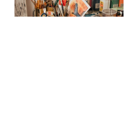
¿Cuándo se empieza a
monetizar en redes
sociales?
El momento en que puedes comenzar a
monetizar redes sociales
varía según la
plataforma. Generalmente, es necesario cumplir
ciertos requisitos, como tener un número mínimo
de seguidores o vistas. Por ejemplo, en YouTube,
necesitas al menos 1,000 suscriptores y 4,000
horas de visualización en el último año para poder