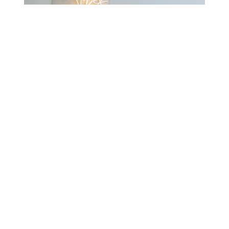
Por último, recuerda que tu brand persona debe
ser dinámica y estar dispuesta a evolucionar junto
con la marca y su audiencia.
Preguntas relacionadas sobre la
creación y desarrollo de la brand
persona
¿Qué es el brand
character?
El brand character es un término que a veces se
usa de manera intercambiable con brand
persona, pero en esencia, se refiere a los atributos
específicos de carácter y personalidad que son