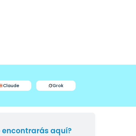
Claude
Grok
 encontrarás aquí?