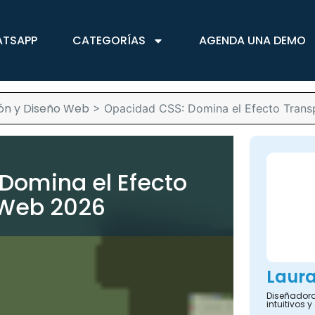
ATSAPP
CATEGORÍAS
AGENDA UNA DEMO
ón y Diseño Web
>
Opacidad CSS: Domina el Efecto Tran
Domina el Efecto
 Web 2026
Laur
Diseñadora
intuitivos 