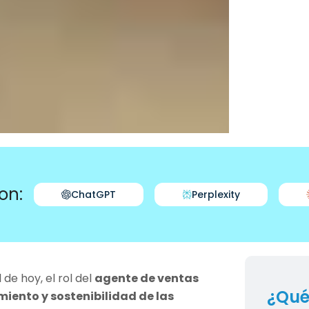
on:
ChatGPT
Perplexity
de hoy, el rol del
agente de ventas
¿Qué
miento y sostenibilidad de las