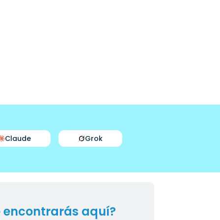
Claude
Grok
 encontrarás aquí?