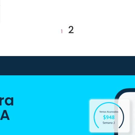
2
1
ra
IA