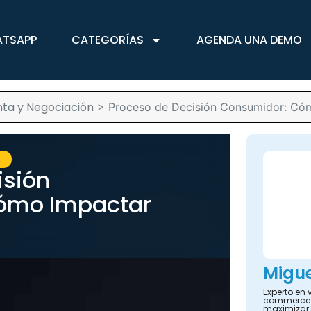
ATSAPP
CATEGORÍAS
AGENDA UNA DEMO
ta y Negociación
>
Proceso de Decisión Consumidor: Có
n
isión
ómo Impactar
Migue
Experto en 
commerce y
maximizar 