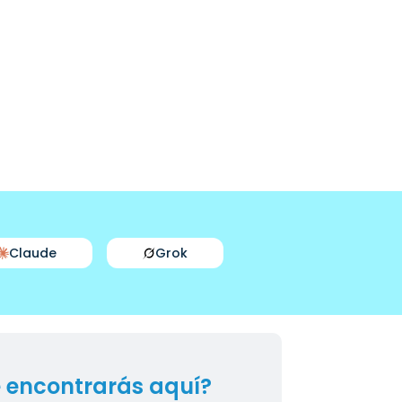
Claude
Grok
 encontrarás aquí?