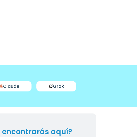
Claude
Grok
 encontrarás aquí?