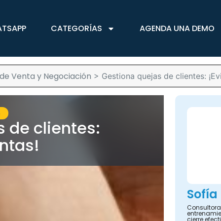
ATSAPP
CATEGORÍAS
AGENDA UNA DEMO
de Venta y Negociación
>
Gestiona quejas de clientes: ¡Ev
n
 de clientes:
entas!
Sofía
Consultora
entrenamie
cierre efect